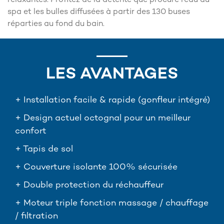
relaxantes. Profitez de la détente que procure l'eau du
spa et les bulles diffusées à partir des 130 buses
réparties au fond du bain.
LES AVANTAGES
+ Installation facile & rapide (gonfleur intégré)
+ Design actuel octognal pour un meilleur
confort
+ Tapis de sol
+ Couverture isolante 100% sécurisée
+ Double protection du réchauffeur
+ Moteur triple fonction massage / chauffage
/ filtration